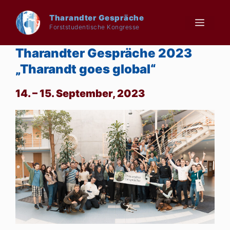
Zum
Inhalt
Tharandter Gespräche
Menü
Forststudentische Kongresse
springen
Tharandter Gespräche 2023
„Tharandt goes global“
14. – 15. September, 2023